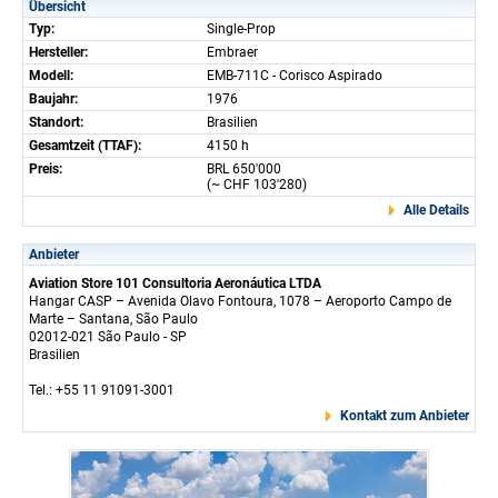
Übersicht
Typ:
Single-Prop
Hersteller:
Embraer
Modell:
EMB-711C - Corisco Aspirado
Baujahr:
1976
Standort:
Brasilien
Gesamtzeit (TTAF):
4150 h
Preis:
BRL 650'000
(~ CHF 103'280)
Alle Details
Anbieter
Aviation Store 101 Consultoria Aeronáutica LTDA
Hangar CASP – Avenida Olavo Fontoura, 1078 – Aeroporto Campo de
Marte – Santana, São Paulo
02012-021 São Paulo - SP
Brasilien
Tel.: +55 11 91091-3001
Kontakt zum Anbieter