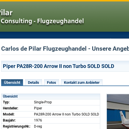
Carlos de Pilar Flugzeughandel - Unsere Angeb
Piper PA28R-200 Arrow II non Turbo SOLD SOLD
Übersicht
Details
Fotos
Kontakt zum Anbieter
Übersicht
Typ:
Single-Prop
Hersteller:
Piper
Modell:
PA28R-200 Arrow II non Turbo SOLD SOLD
Baujahr:
1976
RegistrierungsNr.:
D-reg