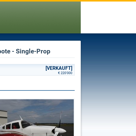
ote - Single-Prop
[VERKAUFT]
€ 220'000