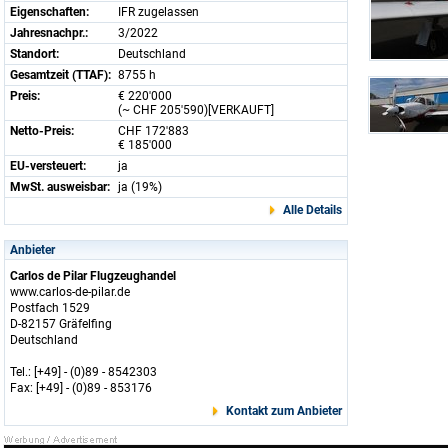
Eigenschaften:
IFR zugelassen
Jahresnachpr.:
3/2022
Standort:
Deutschland
Gesamtzeit (TTAF):
8755 h
Preis:
€ 220'000
(~ CHF 205'590)[VERKAUFT]
Netto-Preis:
CHF 172'883
€ 185'000
EU-versteuert:
ja
MwSt. ausweisbar:
ja (19%)
Alle Details
Anbieter
Carlos de Pilar Flugzeughandel
www.carlos-de-pilar.de
Postfach 1529
D-82157 Gräfelfing
Deutschland
Tel.: [+49] - (0)89 - 8542303
Fax: [+49] - (0)89 - 853176
Kontakt zum Anbieter