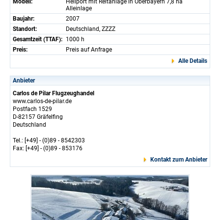
Modell:
Heliport mit Reitanlage in Oberbayern 7,8 ha
Alleinlage
Baujahr:
2007
Standort:
Deutschland, ZZZZ
Gesamtzeit (TTAF):
1000 h
Preis:
Preis auf Anfrage
Alle Details
Anbieter
Carlos de Pilar Flugzeughandel
www.carlos-de-pilar.de
Postfach 1529
D-82157 Gräfelfing
Deutschland
Tel.: [+49] - (0)89 - 8542303
Fax: [+49] - (0)89 - 853176
Kontakt zum Anbieter