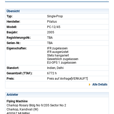
Übersicht
Typ:
Single-Prop
Hersteller:
Pilatus
Modell:
PC-12/45
Baujahr:
2005
RegistrierungsNr.:
TBA
Serien-Nr.:
TBA
Eigenschaften:
IFR zugelassen
IFR ausgerüstet
Stets hangariert
Gewerblich zugelassen
EU-OPS 1 zugelassen
Standort:
Indien, Delhi
Gesamtzeit (TTAF):
6772 h
Preis:
Preis auf Anfrage[VERKAUFT]
Alle Details
Anbieter
Flying Machine
Charkop Rosary Bldg No 9/205 Sector No 2
Charkop, Kandivali (W)
400067 MUMBAI