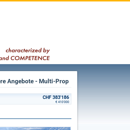
sere Angebote - Multi-Prop
CHF 383'186
€ 410'000