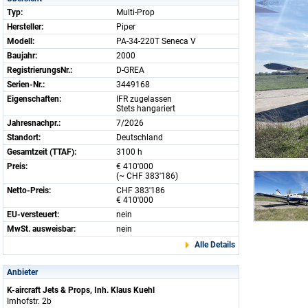
Typ:
Multi-Prop
Hersteller:
Piper
Modell:
PA-34-220T Seneca V
Baujahr:
2000
RegistrierungsNr.:
D-GREA
Serien-Nr.:
3449168
Eigenschaften:
IFR zugelassen
Stets hangariert
Jahresnachpr.:
7/2026
Standort:
Deutschland
Gesamtzeit (TTAF):
3100 h
Preis:
€ 410'000
(~ CHF 383'186)
Netto-Preis:
CHF 383'186
€ 410'000
EU-versteuert:
nein
MwSt. ausweisbar:
nein
Alle Details
Anbieter
K-aircraft Jets & Props, Inh. Klaus Kuehl
Imhofstr. 2b