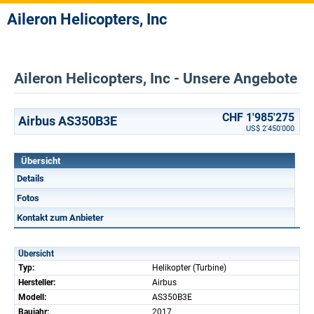
Aileron Helicopters, Inc
Aileron Helicopters, Inc - Unsere Angebote
CHF 1'985'275
Airbus AS350B3E
US$ 2'450'000
Übersicht
Details
Fotos
Kontakt zum Anbieter
Übersicht
Typ:
Helikopter (Turbine)
Hersteller:
Airbus
Modell:
AS350B3E
Baujahr:
2017