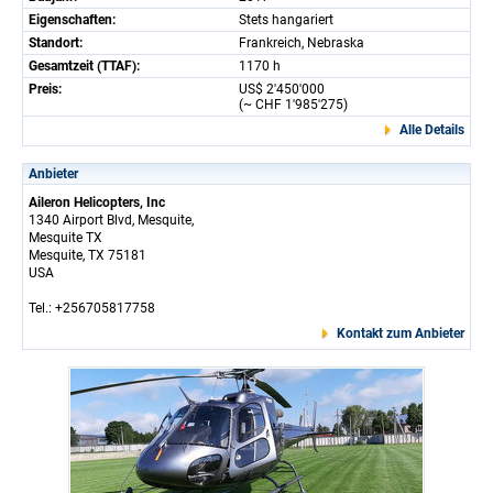
Eigenschaften:
Stets hangariert
Standort:
Frankreich, Nebraska
Gesamtzeit (TTAF):
1170 h
Preis:
US$ 2'450'000
(~ CHF 1'985'275)
Alle Details
Anbieter
Aileron Helicopters, Inc
1340 Airport Blvd, Mesquite,
Mesquite TX
Mesquite, TX 75181
USA
Tel.: +256705817758
Kontakt zum Anbieter