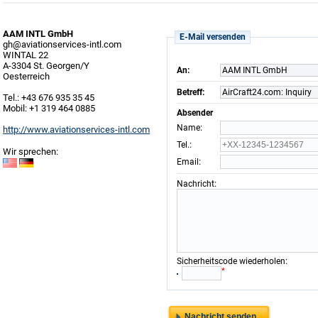
AAM INTL GmbH
E-Mail versenden
gh@aviationservices-intl.com
WINTAL 22
A-3304 St. Georgen/Y
An:
AAM INTL GmbH
Oesterreich
Betreff:
AirCraft24.com: Inquiry
Tel.: +43 676 935 35 45
Mobil: +1 319 464 0885
Absender
:
Name
http://www.aviationservices-intl.com
:
Tel.
Wir sprechen:
:
Email
:
Nachricht
:
Sicherheitscode wiederholen
*