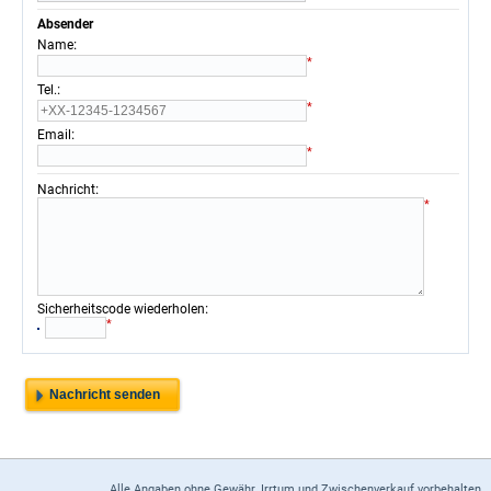
Absender
:
Name
*
:
Tel.
*
:
Email
*
:
Nachricht
*
:
Sicherheitscode wiederholen
*
Alle Angaben ohne Gewähr. Irrtum und Zwischenverkauf vorbehalten.