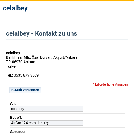
celalbey
celalbey - Kontakt zu uns
celalbey
Balıkhisar Mh., Özal Bulvarı, Akyurt/Ankara
TR-06970 Ankara
Türkei
Tel.: 0535 879 3569
* Erforderliche Angaben
E-Mail versenden
An:
celalbey
Betreff:
AirCraft24.com: Inquiry
Absender