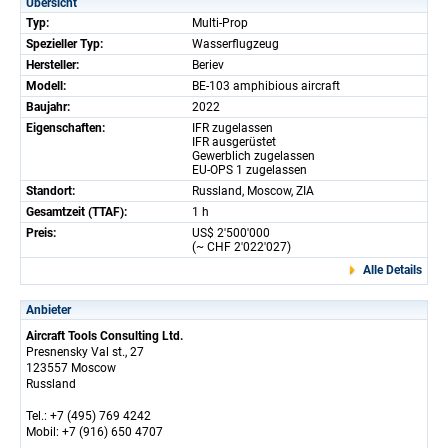
Übersicht
Typ:
Multi-Prop
Spezieller Typ:
Wasserflugzeug
Hersteller:
Beriev
Modell:
BE-103 amphibious aircraft
Baujahr:
2022
Eigenschaften:
IFR zugelassen
IFR ausgerüstet
Gewerblich zugelassen
EU-OPS 1 zugelassen
Standort:
Russland, Moscow, ZIA
Gesamtzeit (TTAF):
1 h
Preis:
US$ 2'500'000
(~ CHF 2'022'027)
Alle Details
Anbieter
Aircraft Tools Consulting Ltd.
Presnensky Val st., 27
123557 Moscow
Russland
Tel.: +7 (495) 769 4242
Mobil: +7 (916) 650 4707