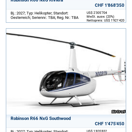
CHF 1'868'350
Bj.: 2027; Typ: Helikopter; Standort:
US$ 2'305'704
MwSt. ausw. (20%)
Oesterreich; Seriennr.: TBA; Reg. Nr.: TBA
Nettopreis: US$ 1'921'420
Robinson R66 NxG Southwood
CHF 1'475'450
Bj.: 2027; Typ: Helikopter; Standort:
US$ 1'820'832