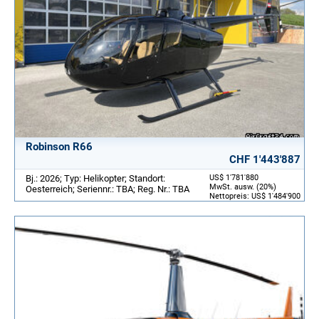
Robinson R66
CHF 1'443'887
Bj.: 2026; Typ: Helikopter; Standort:
US$ 1'781'880
MwSt. ausw. (20%)
Oesterreich; Seriennr.: TBA; Reg. Nr.: TBA
Nettopreis: US$ 1'484'900