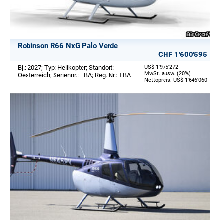
Robinson R66 NxG Palo Verde
CHF 1'600'595
Bj.: 2027; Typ: Helikopter; Standort:
US$ 1'975'272
MwSt. ausw. (20%)
Oesterreich; Seriennr.: TBA; Reg. Nr.: TBA
Nettopreis: US$ 1'646'060