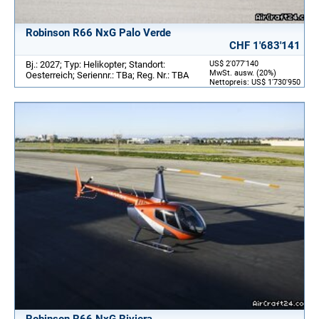
Robinson R66 NxG Palo Verde
CHF 1'683'141
Bj.: 2027; Typ: Helikopter; Standort:
US$ 2'077'140
MwSt. ausw. (20%)
Oesterreich; Seriennr.: TBa; Reg. Nr.: TBA
Nettopreis: US$ 1'730'950
Robinson R66 NxG Riviera