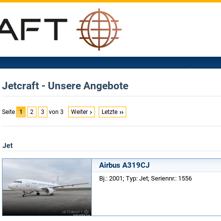
Jetcraft - Unsere Angebote
Seite
1
2
3
von 3
Weiter
Letzte
Jet
Airbus A319CJ
Bj.: 2001; Typ: Jet; Seriennr.: 1556