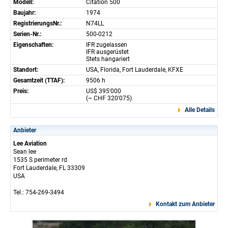
Modell:
Citation 500
Baujahr:
1974
RegistrierungsNr.:
N74LL
Serien-Nr.:
500-0212
Eigenschaften:
IFR zugelassen
IFR ausgerüstet
Stets hangariert
Standort:
USA, Florida, Fort Lauderdale, KFXE
Gesamtzeit (TTAF):
9506 h
Preis:
US$ 395'000
(~ CHF 320'075)
Alle Details
Anbieter
Lee Aviation
Sean lee
1535 S perimeter rd
Fort Lauderdale, FL 33309
USA
Tel.: 754-269-3494
Kontakt zum Anbieter