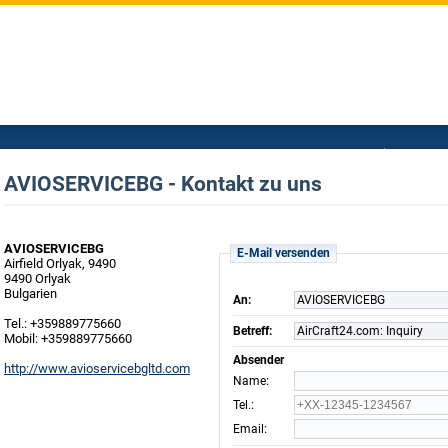
AVIOSERVICEBG - Kontakt zu uns
AVIOSERVICEBG
E-Mail versenden
Airfield Orlyak, 9490
9490 Orlyak
Bulgarien
An:
AVIOSERVICEBG
Tel.: +359889775660
Betreff:
AirCraft24.com: Inquiry
Mobil: +359889775660
Absender
http://www.avioservicebgltd.com
:
Name
:
Tel.
:
Email