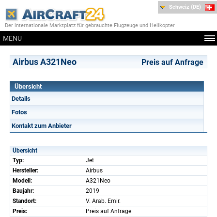
Schweiz (DE)
Der internationale Marktplatz für gebrauchte Flugzeuge und Helikopter
MENU
Airbus A321Neo
Preis auf Anfrage
Übersicht
Details
Fotos
Kontakt zum Anbieter
Übersicht
Typ:
Jet
Hersteller:
Airbus
Modell:
A321Neo
Baujahr:
2019
Standort:
V. Arab. Emir.
Preis:
Preis auf Anfrage