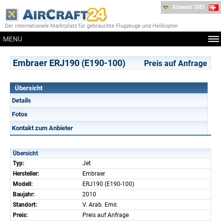
Schweiz (DE)
Der internationale Marktplatz für gebrauchte Flugzeuge und Helikopter
MENU
Embraer ERJ190 (E190-100)
Preis auf Anfrage
Übersicht
Details
Fotos
Kontakt zum Anbieter
Übersicht
Typ:
Jet
Hersteller:
Embraer
Modell:
ERJ190 (E190-100)
Baujahr:
2010
Standort:
V. Arab. Emir.
Preis:
Preis auf Anfrage