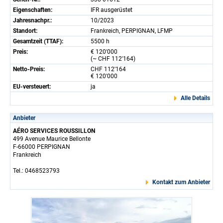
Eigenschaften:
IFR ausgerüstet
Jahresnachpr.:
10/2023
Standort:
Frankreich, PERPIGNAN, LFMP
Gesamtzeit (TTAF):
5500 h
Preis:
€ 120'000
(~ CHF 112'164)
Netto-Preis:
CHF 112'164
€ 120'000
EU-versteuert:
ja
Alle Details
Anbieter
AÉRO SERVICES ROUSSILLON
499 Avenue Maurice Bellonte
F-66000 PERPIGNAN
Frankreich
Tel.: 0468523793
Kontakt zum Anbieter