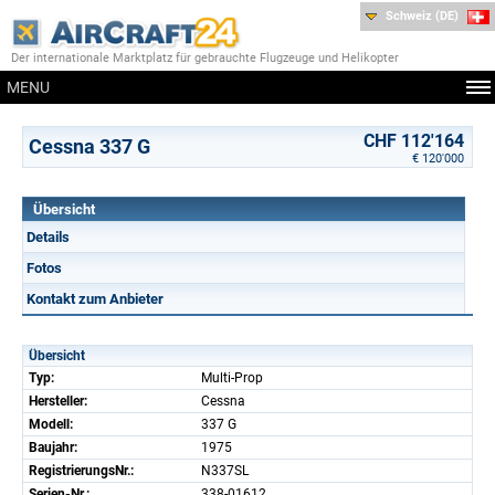
Schweiz (DE)
Der internationale Marktplatz für gebrauchte Flugzeuge und Helikopter
MENU
CHF 112'164
Cessna 337 G
€ 120'000
Übersicht
Details
Fotos
Kontakt zum Anbieter
Übersicht
Typ:
Multi-Prop
Hersteller:
Cessna
Modell:
337 G
Baujahr:
1975
RegistrierungsNr.:
N337SL
Serien-Nr.:
338-01612