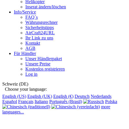
Helikopter
Inserat ändern/löschen
Info/Service
FAQ´s
Währungsrechner
Sicherheitstipps
AirCraft24URL
Ihr Link zu uns
Kontakt
AGB
Für Händler
Unser Händlerpaket
Unsere Preise
Kostenlos registrieren
Log in
Schweiz (DE)
Choose your language:
English (US)
English (UK)
English (€)
Deutsch
Nederlands
Español
Français
Italiano
Português (Brasil)
Polska
more
languages...