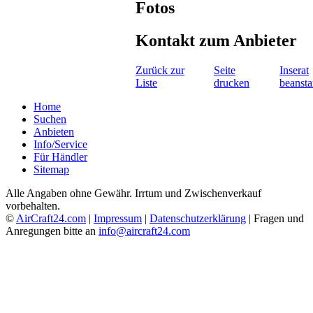
Fotos
Kontakt zum Anbieter
Zurück zur
Seite
Inserat
Liste
drucken
beanst
Home
Suchen
Anbieten
Info/Service
Für Händler
Sitemap
Alle Angaben ohne Gewähr. Irrtum und Zwischenverkauf
vorbehalten.
©
AirCraft24.com
|
Impressum
|
Datenschutzerklärung
| Fragen und
Anregungen bitte an
info@aircraft24.com