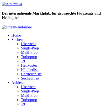
Der internationale Marktplatz für gebrauchte Flugzeuge und
Helikopter
Home
Suchen
Übersicht
Single-Prop
Multi-Prop
Turboprop
Jet
Helikopter
Händlerliste
Herstellerliste
Suchauftrag
Anbieten
Übersicht
Single-Prop
Multi-Prop
Turboprop
Jet