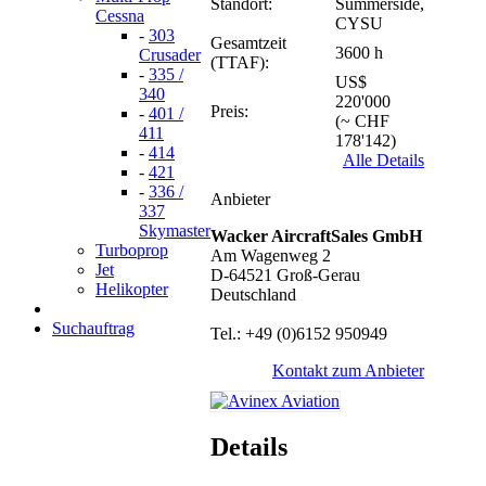
Standort:
Summerside,
Cessna
CYSU
-
303
Gesamtzeit
3600 h
Crusader
(TTAF):
-
335 /
US$
340
220'000
Preis:
-
401 /
(~ CHF
411
178'142)
-
414
Alle Details
-
421
-
336 /
Anbieter
337
Skymaster
Wacker AircraftSales GmbH
Turboprop
Am Wagenweg 2
Jet
D-64521 Groß-Gerau
Helikopter
Deutschland
Suchauftrag
Tel.: +49 (0)6152 950949
Kontakt zum Anbieter
Details