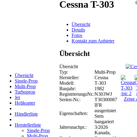
Cessna T-303
Übersicht
Details
Fotos
Kontakt zum Anbieter
Übersicht
Übersicht
Typ:
Multi-Prop
Übersicht
Hersteller:
Cessna
Single-Prop
Modell:
T-303
Multi-Prop
Baujahr:
1982
Turboprop
RegistrierungsNr.:
N303WJ
Jet
Zeige 
Serien-Nr.:
T30300087
Helikopter
IFR
ausgerüstet
Eigenschaften:
Händlerliste
Stets
hangariert
Herstellerliste
Jahresnachpr.:
3/2026
Single-Prop
Kanada,
Multi-Prop