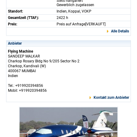
Stets hangariert
Gewerblich zugelassen
Standort:
Indien, Koppal, VOKP
Gesamtzeit (TTAF):
2422 h
Preis:
Preis auf Anfrage[VERKAUFT]
Alle Details
Anbieter
Flying Machine
SANDEEP MALKAR
Charkop Rosary Bldg No 9/205 Sector No 2
Charkop, Kandivali (W)
400067 MUMBAI
Indien
Tel.: +919920394856
Mobil: +919920394856
Kontakt zum Anbieter