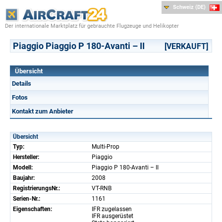
Schweiz (DE)
Der internationale Marktplatz für gebrauchte Flugzeuge und Helikopter
Piaggio Piaggio P 180-Avanti – II
[VERKAUFT]
Übersicht
Details
Fotos
Kontakt zum Anbieter
Übersicht
Typ:
Multi-Prop
Hersteller:
Piaggio
Modell:
Piaggio P 180-Avanti – II
Baujahr:
2008
RegistrierungsNr.:
VT-RNB
Serien-Nr.:
1161
Eigenschaften:
IFR zugelassen
IFR ausgerüstet