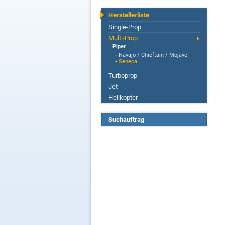
Herstellerliste
Single-Prop
Multi-Prop
Piper
-
Navajo / Chieftain / Mojave
-
Seneca
Turboprop
Jet
Helikopter
Suchauftrag