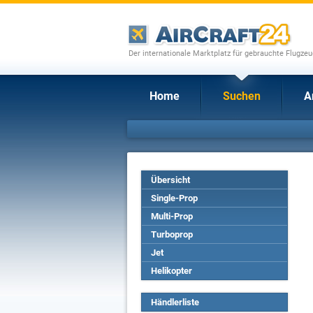
Der internationale Marktplatz für gebrauchte Flugze
Home
Suchen
A
Übersicht
Single-Prop
Multi-Prop
Turboprop
Jet
Helikopter
Händlerliste