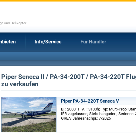
uge und Helikopter
nbieten
Info/Service
Für Händler
Piper Seneca II / PA-34-200T / PA-34-220T Fl
zu verkaufen
Piper PA-34-220T Seneca V
Bj.: 2000; TTAF: 3100h; Typ: Multi-Prop; Sta
IFR zugelassen, Stets hangariert; Seriennr.: 
GREA; Jahresnachpr.: 7/2026