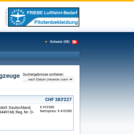
Schweiz (DE)
ugzeuge
:
Suchergebnisse sortieren
CHF 383'227
ndort: Deutschland;
€ 410'000
Nettopreis: € 410'000
3449168; Reg. Nr.: D-