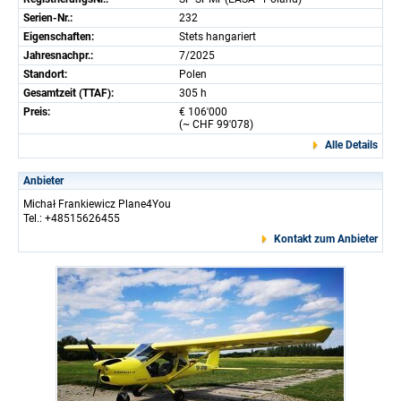
Serien-Nr.:
232
Eigenschaften:
Stets hangariert
Jahresnachpr.:
7/2025
Standort:
Polen
Gesamtzeit (TTAF):
305 h
Preis:
€ 106'000
(~ CHF 99'078)
Alle Details
Anbieter
Michał Frankiewicz Plane4You
Tel.: +48515626455
Kontakt zum Anbieter