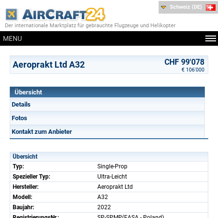
Schweiz (DE)
Der internationale Marktplatz für gebrauchte Flugzeuge und Helikopter
MENU
CHF 99'078
Aeroprakt Ltd A32
€ 106'000
Übersicht
Details
Fotos
Kontakt zum Anbieter
Übersicht
Typ:
Single-Prop
Spezieller Typ:
Ultra-Leicht
Hersteller:
Aeroprakt Ltd
Modell:
A32
Baujahr:
2022
RegistrierungsNr.:
SP-SPMP(EASA - Poland)