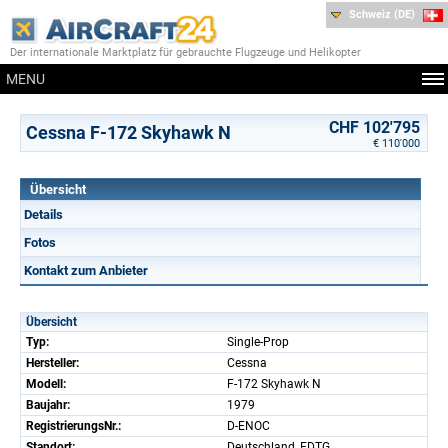
Schweiz (DE)
Der internationale Marktplatz für gebrauchte Flugzeuge und Helikopter
MENU
CHF 102'795
Cessna F-172 Skyhawk N
€ 110'000
Übersicht
Details
Fotos
Kontakt zum Anbieter
Übersicht
Typ:
Single-Prop
Hersteller:
Cessna
Modell:
F-172 Skyhawk N
Baujahr:
1979
RegistrierungsNr.:
D-ENOC
Standort:
Deutschland, EDTG