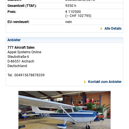
Gesamtzeit (TTAF):
9350 h
Preis:
€ 110'000
(~ CHF 102'795)
EU-versteuert:
nein
Alle Details
Anbieter
777 Aircraft Sales
Appel Systems Online
Steubstraße 6
D-86551 Aichach
Deutschland
Tel.: 004915678878339
Kontakt zum Anbieter