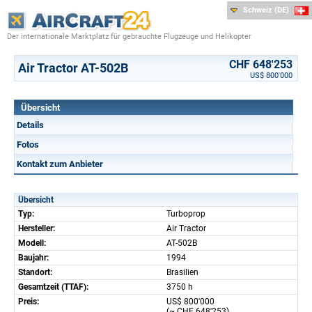
Schweiz (DE)
Der internationale Marktplatz für gebrauchte Flugzeuge und Helikopter
CHF 648'253
Air Tractor AT-502B
US$ 800'000
Übersicht
Details
Fotos
Kontakt zum Anbieter
Übersicht
Typ:
Turboprop
Hersteller:
Air Tractor
Modell:
AT-502B
Baujahr:
1994
Standort:
Brasilien
Gesamtzeit (TTAF):
3750 h
Preis:
US$ 800'000
(~ CHF 648'253)