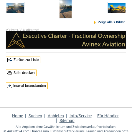
Zeige alle 7 Bilder
Zurück zur Liste
Seite drucken
Inserat beanstanden
Home
Suchen
Anbieten
Info/Service
Für Händler
Sitemap
Alle Angaben ohne Gewähr. Irrtum und Zwischenverkauf vorbehalten.
©
AirCraft24.com
|
Impressum
|
Datenschutzerklärung
| Fragen und Anregungen bitte