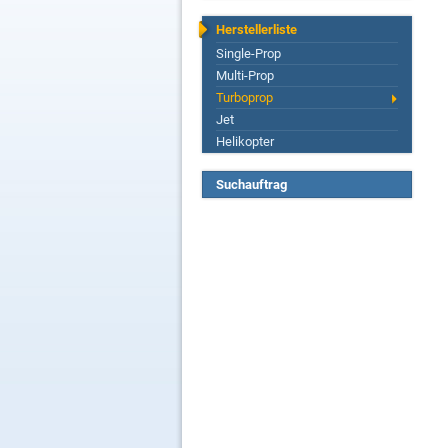
Herstellerliste
Single-Prop
Multi-Prop
Turboprop
Jet
Helikopter
Suchauftrag