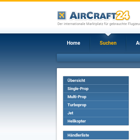
Der internationale Marktplatz für gebrauchte Flugze
Home
Suchen
A
Übersicht
Single-Prop
Multi-Prop
Turboprop
Jet
Helikopter
Händlerliste