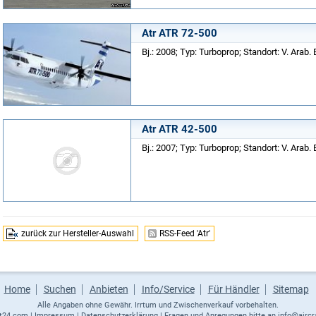
Atr ATR 72-500
Bj.: 2008; Typ: Turboprop; Standort: V. Arab. 
Atr ATR 42-500
Bj.: 2007; Typ: Turboprop; Standort: V. Arab. 
zurück zur Hersteller-Auswahl
RSS-Feed 'Atr'
Home
Suchen
Anbieten
Info/Service
Für Händler
Sitemap
Alle Angaben ohne Gewähr. Irrtum und Zwischenverkauf vorbehalten.
ft24.com
|
Impressum
|
Datenschutzerklärung
| Fragen und Anregungen bitte an
info@aircr