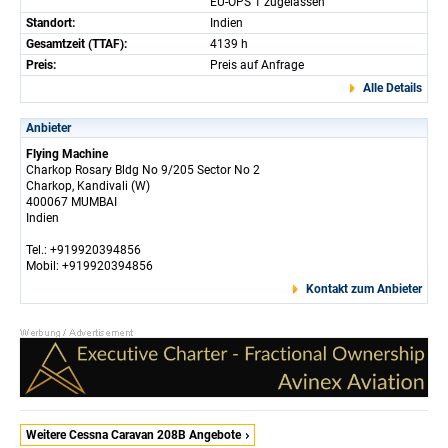
EU-OPS 1 zugelassen
Standort:
Indien
Gesamtzeit (TTAF):
4139 h
Preis:
Preis auf Anfrage
Alle Details
Anbieter
Flying Machine
Charkop Rosary Bldg No 9/205 Sector No 2
Charkop, Kandivali (W)
400067 MUMBAI
Indien
Tel.: +919920394856
Mobil: +919920394856
Kontakt zum Anbieter
Weitere Cessna Caravan 208B Angebote