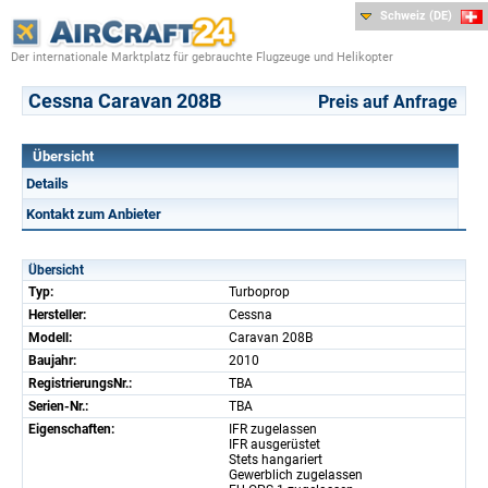
Schweiz (DE)
Der internationale Marktplatz für gebrauchte Flugzeuge und Helikopter
Cessna Caravan 208B
Preis auf Anfrage
Übersicht
Details
Kontakt zum Anbieter
Übersicht
Typ:
Turboprop
Hersteller:
Cessna
Modell:
Caravan 208B
Baujahr:
2010
RegistrierungsNr.:
TBA
Serien-Nr.:
TBA
Eigenschaften:
IFR zugelassen
IFR ausgerüstet
Stets hangariert
Gewerblich zugelassen