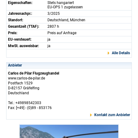
Eigenschaften:
Stets hangariert
EU-OPS 1 zugelassen
Jahresnachpr.:
3/2025
Standort:
Deutschland, München
Gesamtzeit (TTAF):
2807 h
Preis:
Preis auf Anfrage
EU-versteuert:
ja
MwSt. ausweisbar:
ja
Alle Details
Anbieter
Carlos de Pilar Flugzeughandel
www.carlos-de-pilar.de
Postfach 1529
D-82157 Gräfelfing
Deutschland
Tel.: +49898542303
Fax: [+49] - (0)89 - 853176
Kontakt zum Anbieter