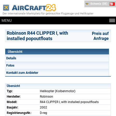
Schweiz (DE)
Der internationale Marktplatz für gebrauchte Flugzeuge und Helikopter
MENU
Robinson R44 CLIPPER I, with
Preis auf
installed popoutfloats
Anfrage
Übersicht
Details
Fotos
Kontakt zum Anbieter
Übersicht
Typ:
Helikopter (Kolbenmotor)
Hersteller:
Robinson
Modell:
R44 CLIPPER I, with installed popoutfloats
Baujahr:
2002
RegistrierungsNr.:
D-reg