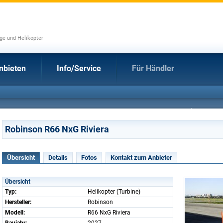
uge und Helikopter
nbieten
Info/Service
Für Händler
Robinson R66 NxG Riviera
Übersicht
Details
Fotos
Kontakt zum Anbieter
Übersicht
Typ:
Helikopter (Turbine)
Hersteller:
Robinson
Modell:
R66 NxG Riviera