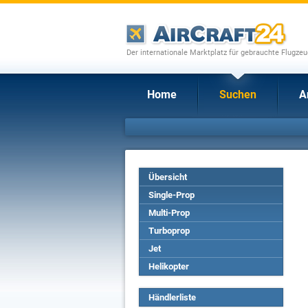
Der internationale Marktplatz für gebrauchte Flugze
Home
Suchen
A
Übersicht
Single-Prop
Multi-Prop
Turboprop
Jet
Helikopter
Händlerliste