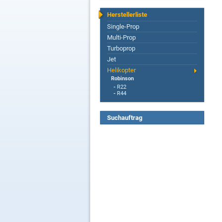
Herstellerliste
Single-Prop
Multi-Prop
Turboprop
Jet
Helikopter
Robinson
-
R22
-
R44
Suchauftrag