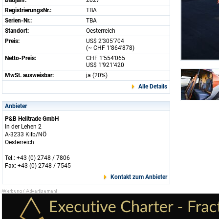
Baujahr:
2027
RegistrierungsNr.:
TBA
Serien-Nr.:
TBA
Standort:
Oesterreich
Preis:
US$ 2'305'704
(~ CHF 1'864'878)
Netto-Preis:
CHF 1'554'065
US$ 1'921'420
MwSt. ausweisbar:
ja (20%)
Alle Details
Anbieter
P&B Helitrade GmbH
In der Lehen 2
A-3233 Kilb/NÖ
Oesterreich
Tel.: +43 (0) 2748 / 7806
Fax: +43 (0) 2748 / 7545
Kontakt zum Anbieter