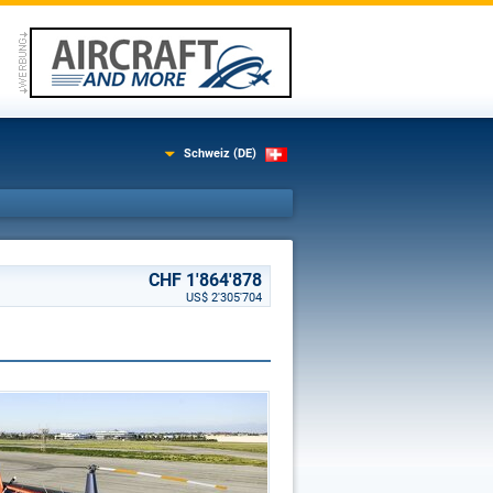
Schweiz (DE)
CHF 1'864'878
US$ 2'305'704