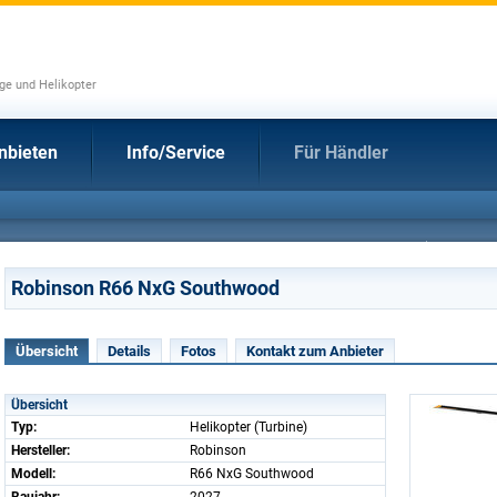
uge und Helikopter
nbieten
Info/Service
Für Händler
Robinson R66 NxG Southwood
Übersicht
Details
Fotos
Kontakt zum Anbieter
Übersicht
Typ:
Helikopter (Turbine)
Hersteller:
Robinson
Modell:
R66 NxG Southwood