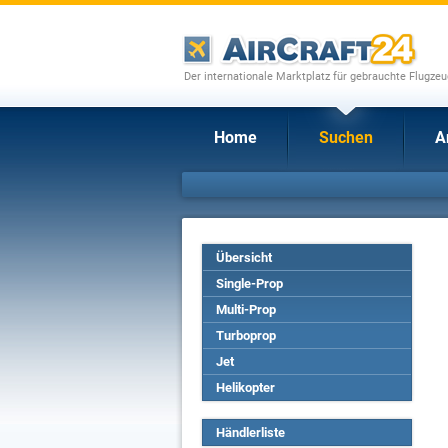
Der internationale Marktplatz für gebrauchte Flugze
Home
Suchen
A
Übersicht
Single-Prop
Multi-Prop
Turboprop
Jet
Helikopter
Händlerliste