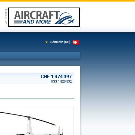
Schweiz (DE)
CHF 1'474'397
US$ 1'820'832