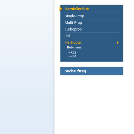
Herstellerliste
Single-Prop
Multi-Prop
Turboprop
Jet
Helikopter
Robinson
-
R22
-
R44
Suchauftrag