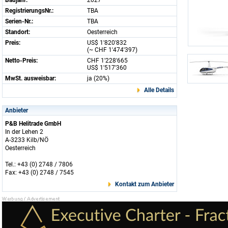
Baujahr:
2027
RegistrierungsNr.:
TBA
Serien-Nr.:
TBA
Standort:
Oesterreich
Preis:
US$ 1'820'832
(~ CHF 1'474'397)
Netto-Preis:
CHF 1'228'665
US$ 1'517'360
MwSt. ausweisbar:
ja (20%)
Alle Details
Anbieter
P&B Helitrade GmbH
In der Lehen 2
A-3233 Kilb/NÖ
Oesterreich
Tel.: +43 (0) 2748 / 7806
Fax: +43 (0) 2748 / 7545
Kontakt zum Anbieter