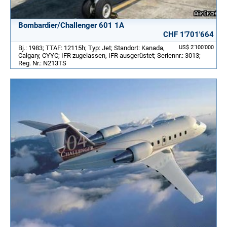
Bombardier/Challenger 601 1A
CHF 1'701'664
Bj.: 1983; TTAF: 12115h; Typ: Jet; Standort: Kanada,
US$ 2'100'000
Calgary, CYYC; IFR zugelassen, IFR ausgerüstet; Seriennr.: 3013;
Reg. Nr.: N213TS