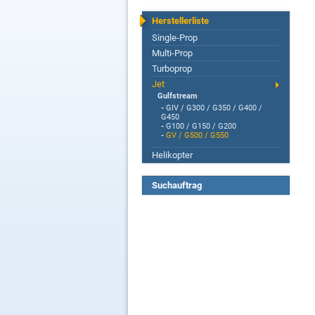
Herstellerliste
Single-Prop
Multi-Prop
Turboprop
Jet
Gulfstream
-
GIV / G300 / G350 / G400 /
G450
-
G100 / G150 / G200
-
GV / G500 / G550
Helikopter
Suchauftrag