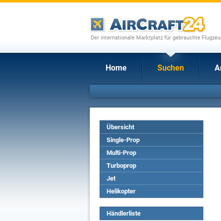
Der internationale Marktplatz für gebrauchte Flugze
Home
Suchen
A
Übersicht
Single-Prop
Multi-Prop
Turboprop
Jet
Helikopter
Händlerliste