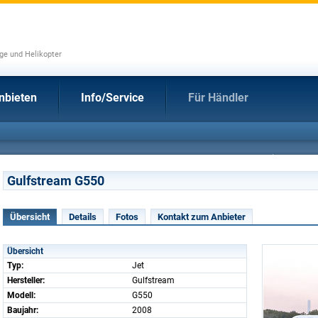
uge und Helikopter
nbieten
Info/Service
Für Händler
Gulfstream G550
Übersicht
Details
Fotos
Kontakt zum Anbieter
Übersicht
Typ:
Jet
Hersteller:
Gulfstream
Modell:
G550
Baujahr:
2008