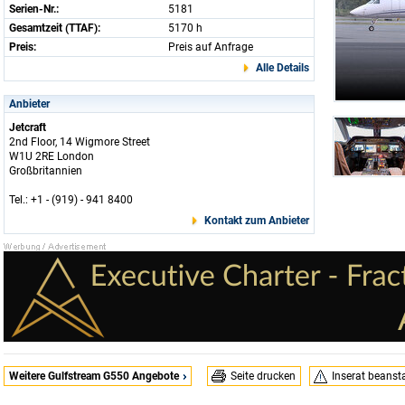
Serien-Nr.:
5181
Gesamtzeit (TTAF):
5170 h
Preis:
Preis auf Anfrage
Alle Details
Anbieter
Jetcraft
2nd Floor, 14 Wigmore Street
W1U 2RE London
Großbritannien
Tel.: +1 - (919) - 941 8400
Kontakt zum Anbieter
Weitere Gulfstream G550 Angebote
Seite drucken
Inserat beans