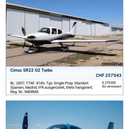
Cirrus SR22 G2 Turbo
CHF 257'043
Bj.: 2007; TTAF: 816h; Typ: Single-Prop; Standort:
€ 275'000
EU versteuert
Spanien, Madrid; IFR ausgerüstet, Stets hangariert;
Reg. Nr.: N808MS