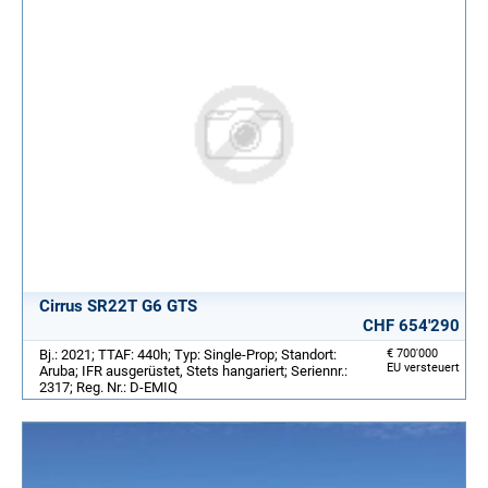
Cirrus SR22T G6 GTS
CHF 654'290
Bj.: 2021; TTAF: 440h; Typ: Single-Prop; Standort:
€ 700'000
EU versteuert
Aruba; IFR ausgerüstet, Stets hangariert; Seriennr.:
2317; Reg. Nr.: D-EMIQ