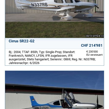
Cirrus SR22-G2
CHF 214'981
Bj.: 2004; TTAF: 850h; Typ: Single-Prop; Standort:
€ 230'000
EU versteuert
Frankreich, NANCY, LFSN; IFR zugelassen, IFR
ausgerüstet, Stets hangariert; Seriennr.: 0869; Reg. Nr.: N337RB;
Jahresnachpr.: 6/2026