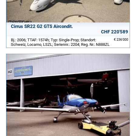
Cirrus SR22 G2 GTS Aircondit.
CHF 220'589
Bj.: 2006; TTAF: 1574h; Typ: Single-Prop; Standort:
€ 236'000
Schweiz, Locarno, LSZL; Seriennr.: 2204; Reg. Nr.: N888ZL