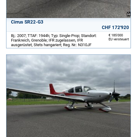
Cirrus SR22-G3
CHF 172'920
Bj.: 2007; TTAF: 1944h; Typ: Single-Prop; Standort:
€ 185'000
EU versteuert
Frankreich, Grenoble; IFR zugelassen, IFR
ausgerüstet, Stets hangariert; Reg. Nr.: N310JF