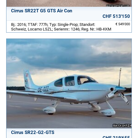
Cirrus SR22T G5 GTS Air Con
CHF 513'150
Bj.: 2016; TTAF: 777h; Typ: Single-Prop; Standort:
€ 549'000
Schweiz, Locarno LSZL; Seriennr.: 1246; Reg. Nr.: HB-KKM
Cirrus SR22-G2-GTS