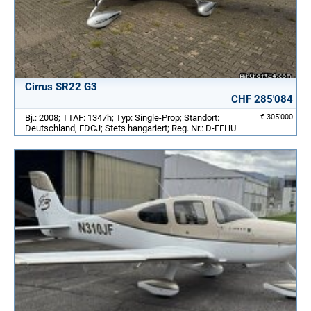
Cirrus SR22 G3
CHF 285'084
Bj.: 2008; TTAF: 1347h; Typ: Single-Prop; Standort:
€ 305'000
Deutschland, EDCJ; Stets hangariert; Reg. Nr.: D-EFHU