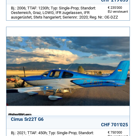
CHF 219'655
Bj.: 2006; TTAF: 1230h; Typ: Single-Prop; Standort:
€ 235'000
EU versteuert
Oesterreich, Graz, LOWG; IFR zugelassen, IFR
ausgerüstet, Stets hangariert; Seriennr.: 2020; Reg. Nr.: OE-DZZ
Cirrus Sr22T G6
CHF 701'025
Bj.: 2021; TTAF: 450h; Typ: Single-Prop; Standort:
€ 750'000