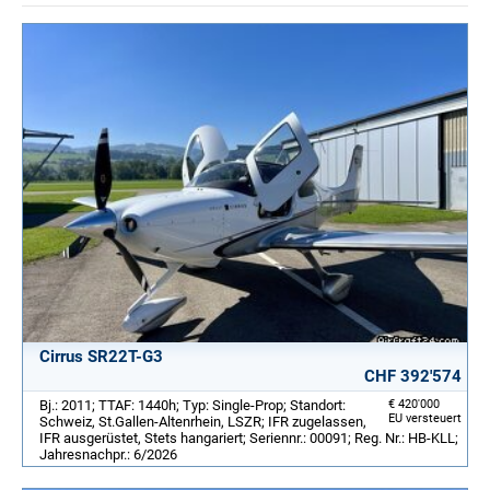
Cirrus SR22T-G3
CHF 392'574
Bj.: 2011; TTAF: 1440h; Typ: Single-Prop; Standort:
€ 420'000
EU versteuert
Schweiz, St.Gallen-Altenrhein, LSZR; IFR zugelassen,
IFR ausgerüstet, Stets hangariert; Seriennr.: 00091; Reg. Nr.: HB-KLL;
Jahresnachpr.: 6/2026