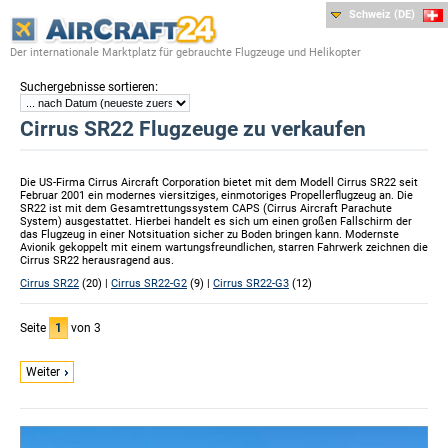
Schweiz (DE)
Der internationale Marktplatz für gebrauchte Flugzeuge und Helikopter
:
Suchergebnisse sortieren
Cirrus SR22 Flugzeuge zu verkaufen
Die US-Firma Cirrus Aircraft Corporation bietet mit dem Modell Cirrus SR22 seit
Februar 2001 ein modernes viersitziges, einmotoriges Propellerflugzeug an. Die
SR22 ist mit dem Gesamtrettungssystem CAPS (Cirrus Aircraft Parachute
System) ausgestattet. Hierbei handelt es sich um einen großen Fallschirm der
das Flugzeug in einer Notsituation sicher zu Boden bringen kann. Modernste
Avionik gekoppelt mit einem wartungsfreundlichen, starren Fahrwerk zeichnen die
Cirrus SR22 herausragend aus.
Cirrus SR22
(20) |
Cirrus SR22-G2
(9) |
Cirrus SR22-G3
(12)
Seite
1
von 3
Weiter