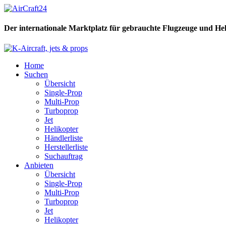
Der internationale Marktplatz für gebrauchte Flugzeuge und He
Home
Suchen
Übersicht
Single-Prop
Multi-Prop
Turboprop
Jet
Helikopter
Händlerliste
Herstellerliste
Suchauftrag
Anbieten
Übersicht
Single-Prop
Multi-Prop
Turboprop
Jet
Helikopter