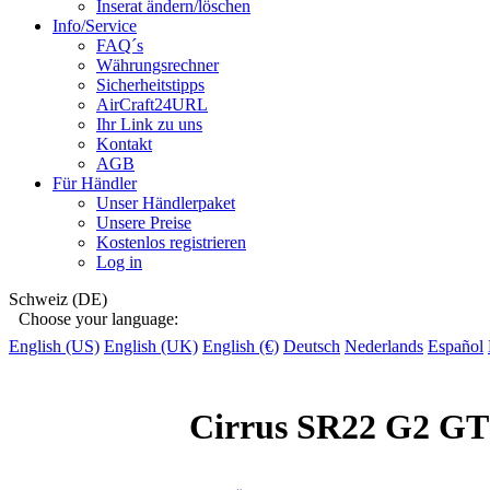
Inserat ändern/löschen
Info/Service
FAQ´s
Währungsrechner
Sicherheitstipps
AirCraft24URL
Ihr Link zu uns
Kontakt
AGB
Für Händler
Unser Händlerpaket
Unsere Preise
Kostenlos registrieren
Log in
Schweiz (DE)
Choose your language:
English (US)
English (UK)
English (€)
Deutsch
Nederlands
Español
Cirrus SR22 G2 GTS