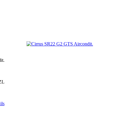
it.
SZL
ils