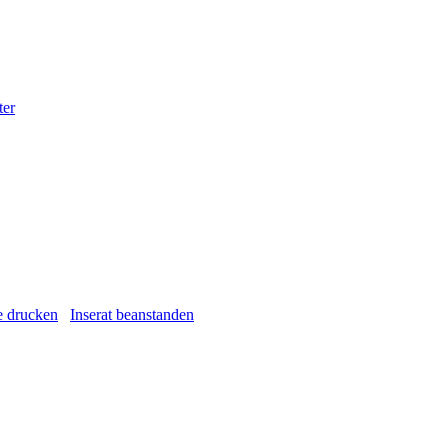
ter
e drucken
Inserat beanstanden