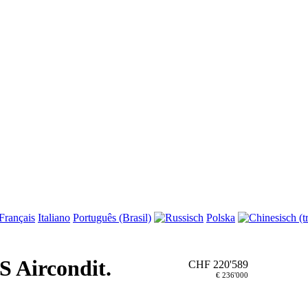
Français
Italiano
Português (Brasil)
Polska
 Aircondit.
CHF 220'589
€ 236'000