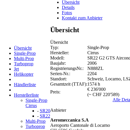
Übersicht
Details
Fotos
Kontakt zum Anbieter
Übersicht
Übersicht
Typ:
Single-Prop
Übersicht
Hersteller:
Cirrus
Single-Prop
Modell:
SR22 G2 GTS Aircond
Multi-Prop
Baujahr:
2006
Turboprop
RegistrierungsNr.:
N888ZL
Jet
Serien-Nr.:
2204
Helikopter
Standort:
Schweiz, Locarno, L
Gesamtzeit (TTAF):
1574 h
Händlerliste
€ 236'000
Preis:
(~ CHF 220'589)
Herstellerliste
Alle Deta
Single-Prop
Cirrus
Anbieter
-
SR20
-
SR22
Aeromeccanica S.A
Multi-Prop
Aeroporto Cantonale di Locarno
Turboprop