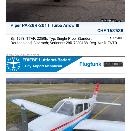
Piper PA-28R-201T Turbo Arrow III
CHF 163'538
Bj.: 1978; TTAF: 2250h; Typ: Single-Prop; Standort:
€ 175'000
Deutschland, Biberach; Seriennr.: 28R-7803188; Reg. Nr.: D-ENTB