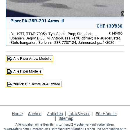
Piper PA-28R-201 Arrow III
CHF 130'830
Bj.: 1977; TTAF: 7005h; Typ: Single-Prop; Standort:
€ 140'000
Spanien, Segovia, LEFM; Antik/Klassiker/Oldtimer; IFR ausgerüstet,
Stets hangariert; Seriennr.: 28R-7737124; Jahresnachpr.: 1/2026
Alle Piper Arrow Modelle
Alle Piper Modelle
zurück zur Hersteller-Auswahl
Home
Suchen
Anbieten
Info/Service
Für Händler
Sitemap
Alle Angaben ohne Gewähr. Irrtum und Zwischenverkauf vorbehalten.
©
AirCraft24.com
|
Impressum
|
Datenschutzerklärung
| Fragen und Anregungen bitte