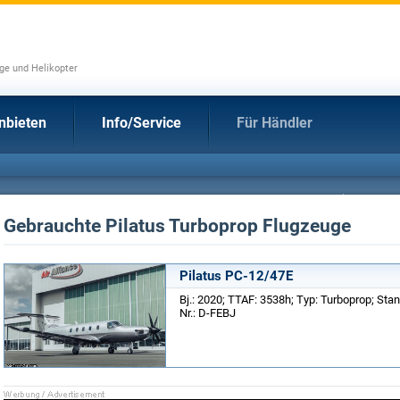
uge und Helikopter
nbieten
Info/Service
Für Händler
Gebrauchte Pilatus Turboprop Flugzeuge
Pilatus PC-12/47E
Bj.: 2020; TTAF: 3538h; Typ: Turboprop; Stan
Nr.: D-FEBJ