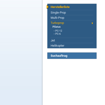
Herstellerliste
Single-Prop
Multi-Prop
Turboprop
Pilatus
-
PC-12
-
PC-6
Jet
Helikopter
Suchauftrag