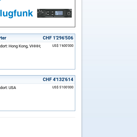
ter
CHF 1'296'506
andort: Hong Kong, VHHH;
US$ 1'600'000
CHF 4'132'614
ndort: USA
US$ 5'100'000