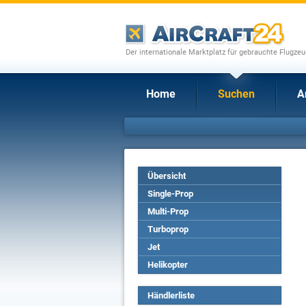
Der internationale Marktplatz für gebrauchte Flugze
Home
Suchen
A
Übersicht
Single-Prop
Multi-Prop
Turboprop
Jet
Helikopter
Händlerliste