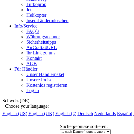
Turboprop
Jet
Helikopter
Inserat ändern/löschen
Info/Service
FAQ´s
Währungsrechner
Sicherheitstipps
AirCraft24URL
Ihr Link zu uns
Kontakt
AGB
Für Händler
Unser Händlerpaket
Unsere Preise
Kostenlos registrieren
Log in
Schweiz (DE)
Choose your language:
English (US)
English (UK)
English (€)
Deutsch
Nederlands
Español
Suchergebnisse sortieren
: