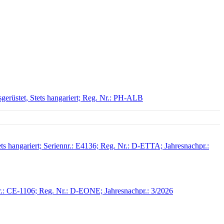
gerüstet, Stets hangariert; Reg. Nr.: PH-ALB
ts hangariert; Seriennr.: E4136; Reg. Nr.: D-ETTA; Jahresnachpr.:
nr.: CE-1106; Reg. Nr.: D-EONE; Jahresnachpr.: 3/2026