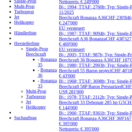
Single-Prop
Nettopreis: € 249'000
Multi-Prop
Bj.: 1994; TTAF: 2760h; Typ: Single-P
Turboprop
11/2025
Jet
Beechcraft Bonanza A36
CHF 230'846
Helikopter
€ 247'000
EU versteuert
Händlerliste
Bj.: 1987; TTAF: 9094h; Typ: Single-P
Beechcraft A36 Bonanza
CHF 438'327
Herstellerliste
€ 469'000
Single-Prop
EU versteuert
Beechcraft
Bj.: 2005; TTAF: 987h; Typ: Single-Pro
-
Bonanza
Beechcraft 36 Bonanza A36
CHF 187'
35
Bj.: 1980; TTAF: 2993h; Typ: Single-P
-
Bonanza
Beechcraft 55 Baron project
CHF 40'1
36
€ 43'000
-
Bonanza
Bj.: 1968; TTAF: 3698h; Typ: Single-Pr
33
Beechcraft 58P Baron Pressurized
CHF 
Multi-Prop
US$ 281'000
Turboprop
Bj.: 1978; TTAF: 2112h; Typ: Single-Pr
Jet
Beechcraft 33 Debonair 285 hp G5
CHF
Helikopter
€ 144'000
Bj.: 1966; TTAF: 9361h; Typ: Single-P
Suchauftrag
Beechcraft Bonanza A36
CHF 369'167
€ 395'000
Nettopreis: € 395'000