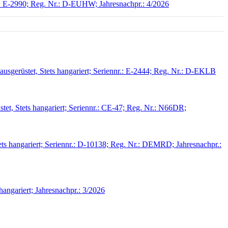
r.: E-2990; Reg. Nr.: D-EUHW; Jahresnachpr.: 4/2026
sgerüstet, Stets hangariert; Seriennr.: E-2444; Reg. Nr.: D-EKLB
et, Stets hangariert; Seriennr.: CE-47; Reg. Nr.: N66DR;
s hangariert; Seriennr.: D-10138; Reg. Nr.: DEMRD; Jahresnachpr.:
angariert; Jahresnachpr.: 3/2026