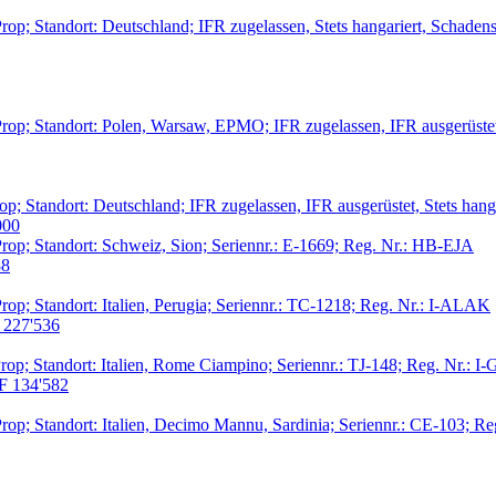
rop; Standort: Deutschland; IFR zugelassen, Stets hangariert, Schaden
rop; Standort: Polen, Warsaw, EPMO; IFR zugelassen, IFR ausgerüste
p; Standort: Deutschland; IFR zugelassen, IFR ausgerüstet, Stets hanga
000
rop; Standort: Schweiz, Sion; Seriennr.: E-1669; Reg. Nr.: HB-EJA
88
op; Standort: Italien, Perugia; Seriennr.: TC-1218; Reg. Nr.: I-ALAK
227'536
op; Standort: Italien, Rome Ciampino; Seriennr.: TJ-148; Reg. Nr.: I
 134'582
rop; Standort: Italien, Decimo Mannu, Sardinia; Seriennr.: CE-103; R