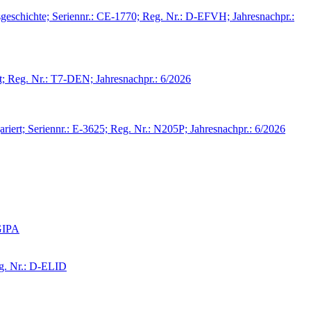
sgeschichte; Seriennr.: CE-1770; Reg. Nr.: D-EFVH; Jahresnachpr.:
t; Reg. Nr.: T7-DEN; Jahresnachpr.: 6/2026
riert; Seriennr.: E-3625; Reg. Nr.: N205P; Jahresnachpr.: 6/2026
-GIPA
eg. Nr.: D-ELID