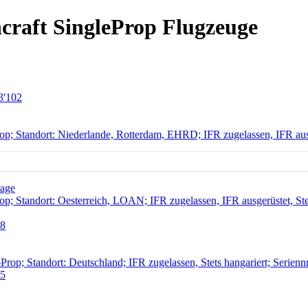
craft SingleProp Flugzeuge
3'102
op; Standort: Niederlande, Rotterdam, EHRD; IFR zugelassen, IFR aus
rage
p; Standort: Oesterreich, LOAN; IFR zugelassen, IFR ausgerüstet, Ste
78
Prop; Standort: Deutschland; IFR zugelassen, Stets hangariert; Serien
15