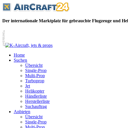
Der internationale Marktplatz für gebrauchte Flugzeuge und He
Home
Suchen
Übersicht
Single-Prop
Multi-Prop
Turboprop
Jet
Helikopter
Händlerliste
Herstellerliste
Suchauftrag
Anbieten
Übersicht
Single-Prop
Multi-Prop