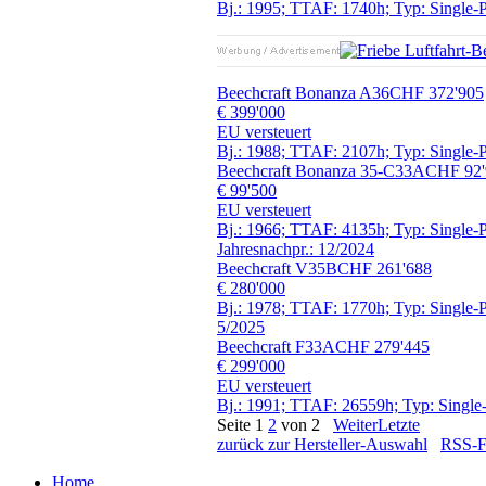
Bj.: 1995; TTAF: 1740h; Typ: Single-P
Beechcraft Bonanza A36
CHF 372'905
€ 399'000
EU versteuert
Bj.: 1988; TTAF: 2107h; Typ: Single-P
Beechcraft Bonanza 35-C33A
CHF 92'
€ 99'500
EU versteuert
Bj.: 1966; TTAF: 4135h; Typ: Single-P
Jahresnachpr.: 12/2024
Beechcraft V35B
CHF 261'688
€ 280'000
Bj.: 1978; TTAF: 1770h; Typ: Single-P
5/2025
Beechcraft F33A
CHF 279'445
€ 299'000
EU versteuert
Bj.: 1991; TTAF: 26559h; Typ: Single-
Seite
1
2
von 2
Weiter
Letzte
zurück zur Hersteller-Auswahl
RSS-Fe
Home