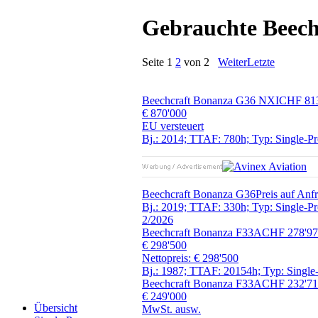
Gebrauchte Beech
Seite
1
2
von 2
Weiter
Letzte
Beechcraft Bonanza G36 NXI
CHF 81
€ 870'000
EU versteuert
Bj.: 2014; TTAF: 780h; Typ: Single-Pr
Beechcraft Bonanza G36
Preis auf Anf
Bj.: 2019; TTAF: 330h; Typ: Single-Pro
2/2026
Beechcraft Bonanza F33A
CHF 278'9
€ 298'500
Nettopreis: € 298'500
Bj.: 1987; TTAF: 20154h; Typ: Single-
Beechcraft Bonanza F33A
CHF 232'7
€ 249'000
Übersicht
MwSt. ausw.